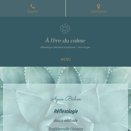
Appeler
Localisation
MENU
Agnès Bichon
Réflexologie
douce méthode
Traditionnelle Chinoise