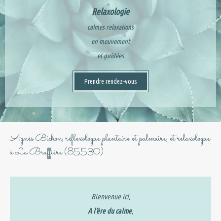
Relaxologie
calmes relaxations
en mouvement
et guidées
Prendre rendez-vous
Agnès Bichon, réflexologue plantaire et palmaire, et relaxologue
à La Bruffière (85530)
Bienvenue ici,
A l'ère du calme
,