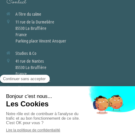
Contact
A l'ère du calme
11 rue de la Durmelière
85530
La Bruffière
France
Parking place Vincent Ansquer
Studios & Co
41 rue de Nantes
85530
La Bruffière
France
Parking privé devant
Afficher le téléphone
©2023, A l'ère du calme - réflexologie plantaire et palmaire - relaxologie
Plan du site