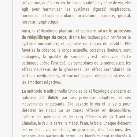
prévention, ou à la recherche d'une qualité d'hygiène de vie, elle
agit pour harmoniser les systèmes digestif, respiratoire,
hormonal, articulo-musculaire, circulatoire, urinaire, génital,
nerveux, lymphatique.
Ainsi, la réflexologie plantaire et palmaire
active le processus
de rééquilibrage du corps
, draine les toxines pour renforcer le
système immunitaire, et apporte un regain de vitalité. Elle
favorise la détente, le corps accueille, certaines douleurs sont
soulagées, la qualité de sommeil y est retrouvée. Cette
technique libère l'anxiété, les symptômes de la ménopause, les
effets nauséeux de la grossesse, les effets secondaires de
certains médicaments, et surtout apaise, dépose le stress, et
les émotions négatives.
La méthode Traditionnelle Chinoise de réflexologie plantaire et
palmaire est
douce
, par ses pressions adaptées, et ses
mouvements englobants. Elle associe le yin et le yang pour
détecter les tissus ou les zones réflexes en déséquilibre,
intègre les méridiens et les cinq éléments de la Tradition
Chinoise, le feu, la terre, le métal, l'eau, le bois. Chaque élément
est en lien avec un climat, un psychisme, des émotions, des
organes, des parties du corps. Les bienfaits sont renforcés à