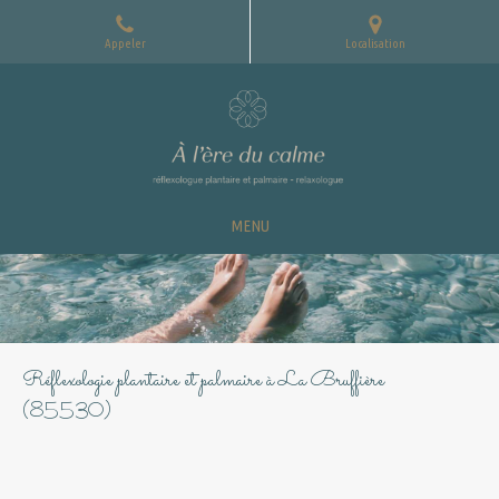
Appeler
Localisation
MENU
Réflexologie plantaire et palmaire à La Bruffière
(85530)